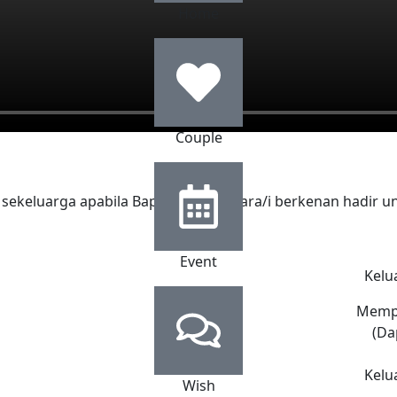
Home
Couple
Event
Kelu
Mempe
(Da
Kelu
Wish