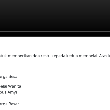
arga Besar
lai Wanita
pua Amy)
arga Besar