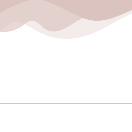
The Wedding
Tami & Zumr
Minggu, 13 Oktober 2024
Kepada Yth: Bpk/Ibu/Saudara/I
Tamu Undangan
*) Mohon Maaf Apabila Ada Kesalahan Penulisan Nama/gelar