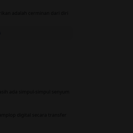
ikan adalah cerminan dari diri
s
asih ada simpul-simpul senyum
plop digital secara transfer