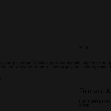
2026
pasang-pasangan. Ya Allah, perkenankanlah kami merangka
Mu dalam rangka membentuk keluarga yang sakinah, mawa
n
Firman. A
Putra dari Bapa
Ahviz