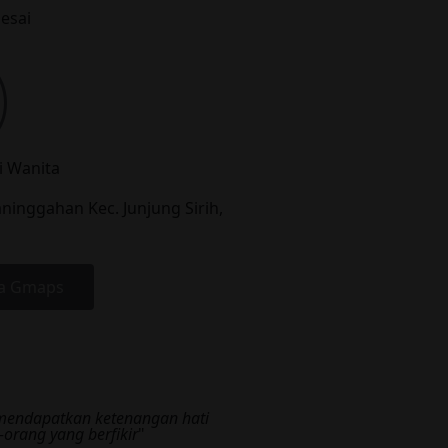
lesai
 Wanita
ninggahan Kec. Junjung Sirih,
ia Gmaps
 mendapatkan ketenangan hati
orang yang berfikir
"