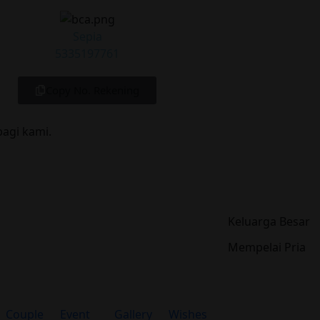
Sepia
5335197761
Copy No. Rekening
agi kami.
Keluarga Besar
Mempelai Pria
Couple
Event
Gallery
Wishes