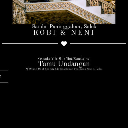
Gando. Paninggahan, Solok
ROBI & NENI
Kepada Yth: Bpk/Ibu/Saudara/I
Tamu Undangan
*) Mohon Maaf Apabila Ada Kesalahan Penulisan Nama/gelar
n