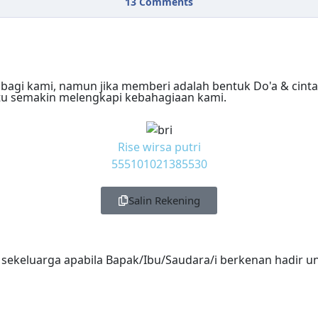
13
Comments
Rise wirsa putri
555101021385530
Salin Rekening
ekeluarga apabila Bapak/Ibu/Saudara/i berkenan hadir u