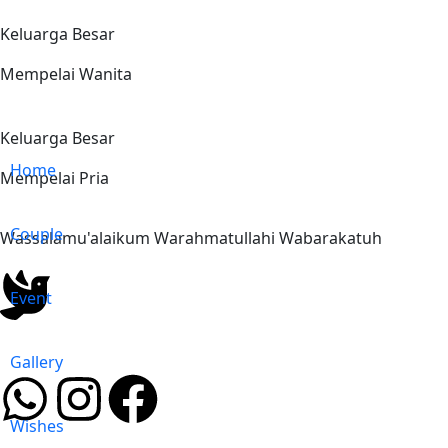
Keluarga Besar
Mempelai Wanita
Keluarga Besar
Home
Mempelai Pria
Couple
Wassalamu'alaikum Warahmatullahi Wabarakatuh
Event
Gallery
Wishes