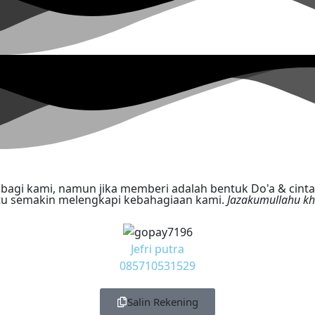
Jazakumullahu kh
Jefri putra
085710531529
Salin Rekening