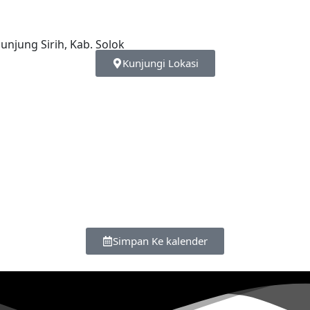
njung Sirih, Kab. Solok
Kunjungi Lokasi
00
00
Jam
Menit
Simpan Ke kalender