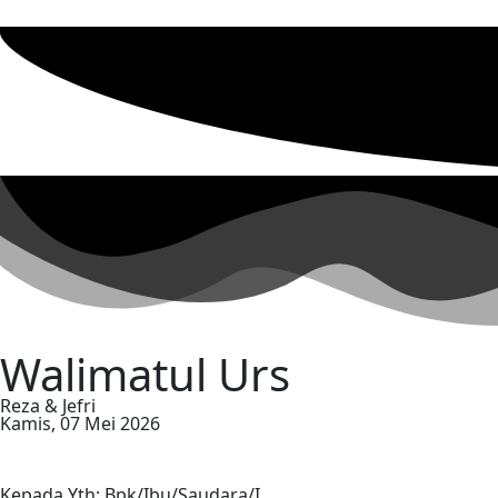
Walimatul Urs
Reza & Jefri
Kamis, 07 Mei 2026
Kepada Yth: Bpk/Ibu/Saudara/I