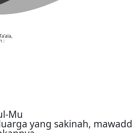
’ala,
 :
ul-Mu
luarga yang sakinah, mawad