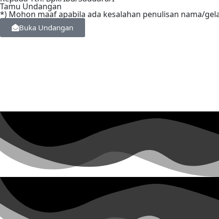
Tamu Undangan
*) Mohon maaf apabila ada kesalahan penulisan nama/gel
Buka Undangan
(QS. Ar-Rum : 21)