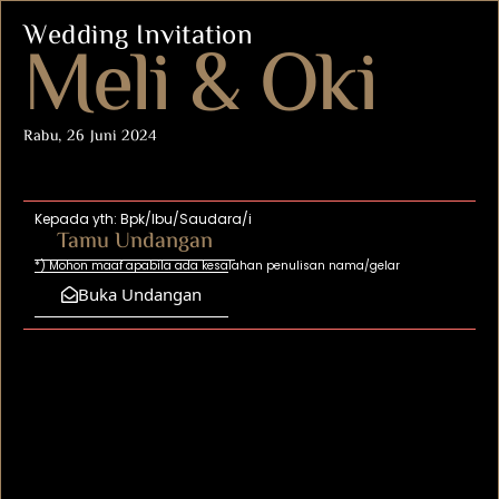
Wedding Invitation
Meli & Oki
Rabu, 26 Juni 2024
Kepada yth: Bpk/Ibu/Saudara/i
Tamu Undangan
*) Mohon maaf apabila ada kesalahan penulisan nama/gelar
Buka Undangan