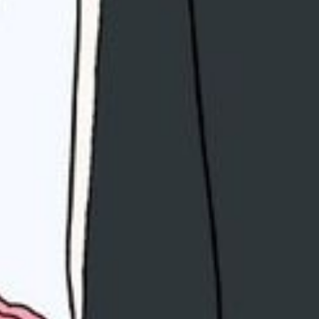
(Doa Nabi Muhammad SAW, pada
pernikahan putrinya
Fatimah Azzahra dengan Ali Bin Abi
Thalib)
“Semoga Allah menghimpun yang
terserak dari keduanya, memberkati
mereka berdua dan kiranya Allah
meningkatkan kualitas keturunan
mereka, menjadikannya pembuka
pintu rahmat, sumber ilmu dan
hikmah serta pemberi rasa aman
bagi umat.”