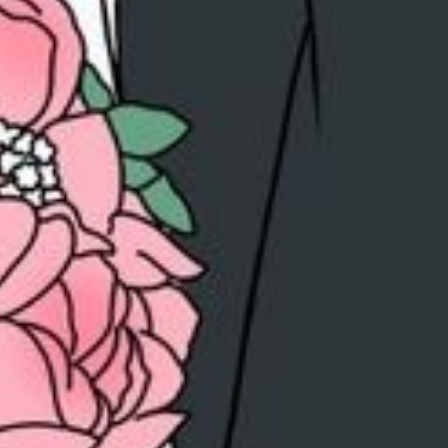
KIRIMKAN PESAN
Untuk Kedua
Mempelai
5
Comments
3
0
0