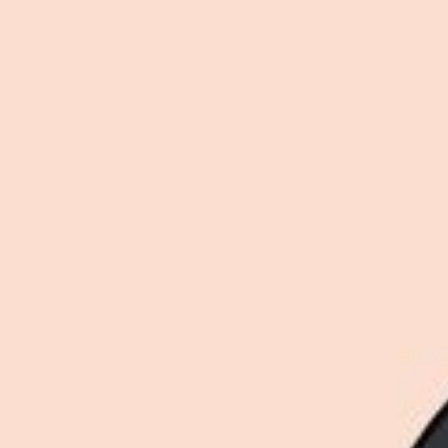
Untuk mengikuti Sunnah Rasul-Mu
dalam rangka membentuk keluarga yang
sakinah, mawaddah,& warahmah.
maka ijinkanlah kami menikahkannya.
OUR SPECIAL
Wedding Event