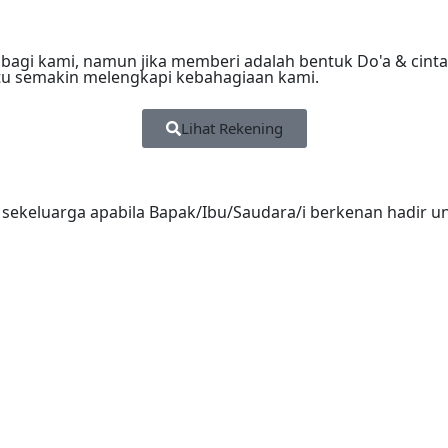
bagi kami, namun jika memberi adalah bentuk Do'a & cint
tu semakin melengkapi kebahagiaan kami.
Lihat Rekening
ekeluarga apabila Bapak/Ibu/Saudara/i berkenan hadir u