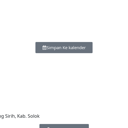
00
00
Jam
Menit
Simpan Ke kalender
g Sirih, Kab. Solok