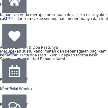
Hadiah Spesial
Kehadiran Anda merupakan sebuah do'a serta rasa syukur 
Home
cashless dan kami akan senang hati menerimanya dan ten
Terima Kasih
Atas Kehadiran & Doa Restunya
Merupakan suatu kehormatan dan kebahagiaan bagi kami s
Couple
kehadiran serta doa restu, kami ucapkan terima kasih.
Sampai Jumpa di Hari Bahagia Kami,
Keluarga Besar
Event
Mempelai Wanita
Keluarga Besar