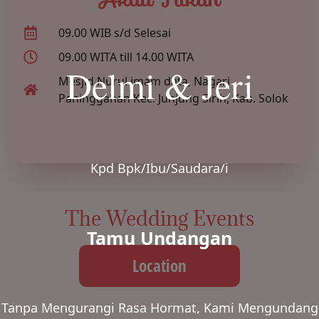
09.00 WIB s/d Selesai
09.00 WITA till 14.00 WITA
Delmi & Jeri
Mesjid Nurul imam data, Nagari
Paninggahan Kec. Junjung Sirih, Kab. Solok
Kpd Bpk/Ibu/Saudara/i
The Wedding Events
Tamu Undangan
Location
Tanpa Mengurangi Rasa Hormat, Kami Mengundang